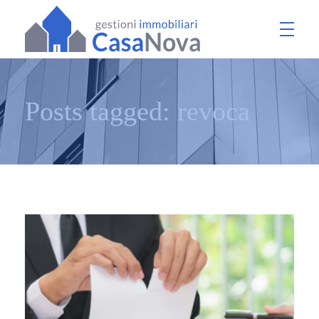
Gestioni CasaNova
Udine
Posts tagged: revoca