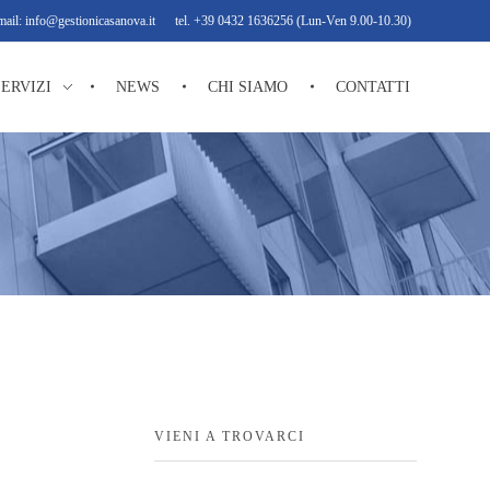
mail: info@gestionicasanova.it
tel. +39 0432 1636256 (Lun-Ven 9.00-10.30)
SERVIZI
NEWS
CHI SIAMO
CONTATTI
VIENI A TROVARCI