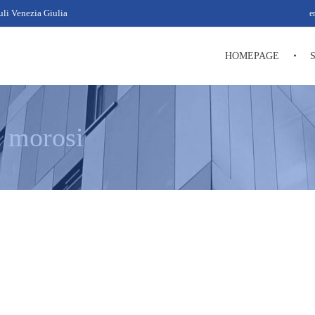
uli Venezia Giulia
e
HOMEPAGE
i morosi